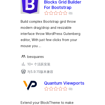
Blocks Grid Builder
For Bootstrap
总
(0
)
评
级
Build complex Bootstrap gird throw
modern drag/drop and resizable
interface throw WordPress Gutenberg
editor, With just few clicks from your
mouse you …
besquares
10+ 个活跃安装
与5.9.15版本兼容
Quantum Viewports
总
(0
)
评
级
Extend your BlockTheme to make