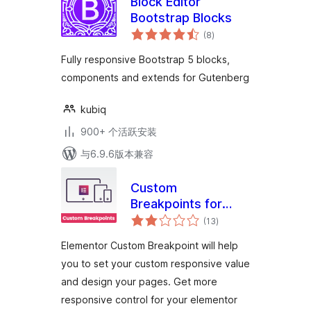
Block Editor
Bootstrap Blocks
总
(8
)
评
级
Fully responsive Bootstrap 5 blocks,
components and extends for Gutenberg
kubiq
900+ 个活跃安装
与6.9.6版本兼容
Custom
Breakpoints for
总
Elementor
(13
)
评
级
Elementor Custom Breakpoint will help
you to set your custom responsive value
and design your pages. Get more
responsive control for your elementor