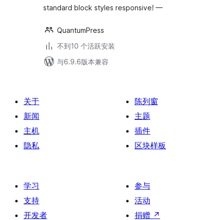
standard block styles responsive! —
QuantumPress
不到10 个活跃安装
与6.9.6版本兼容
关于
陈列窗
新闻
主题
主机
插件
隐私
区块样板
学习
参与
支持
活动
开发者
捐赠
↗