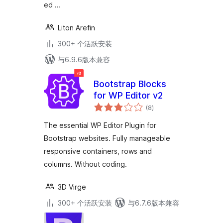
ed …
Liton Arefin
300+ 个活跃安装
与6.9.6版本兼容
Bootstrap Blocks
for WP Editor v2
总
(8
)
评
级
The essential WP Editor Plugin for
Bootstrap websites. Fully manageable
responsive containers, rows and
columns. Without coding.
3D Virge
300+ 个活跃安装
与6.7.6版本兼容