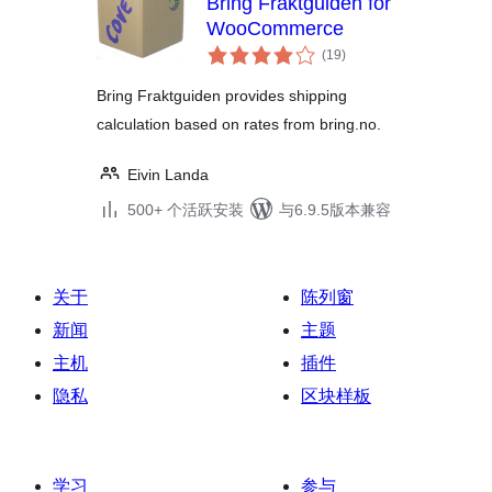
Bring Fraktguiden for
WooCommerce
总
(19
)
评
级
Bring Fraktguiden provides shipping
calculation based on rates from bring.no.
Eivin Landa
500+ 个活跃安装
与6.9.5版本兼容
关于
陈列窗
新闻
主题
主机
插件
隐私
区块样板
学习
参与