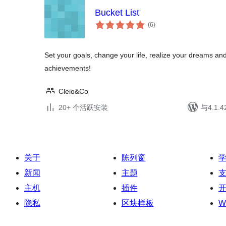
Bucket List
总
(6
)
评
级
Set your goals, change your life, realize your dreams and
achievements!
Cleio&Co
20+ 个活跃安装
与4.1
关于
陈列窗
新闻
主题
主机
插件
隐私
区块样板
W