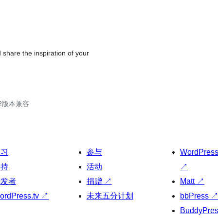
 share the inspiration of your
.42版本兼容
学习
参与
WordPres
支持
活动
↗
开发者
捐赠
↗
Matt
↗
ordPress.tv
↗
未来五分计划
bbPress
BuddyPre