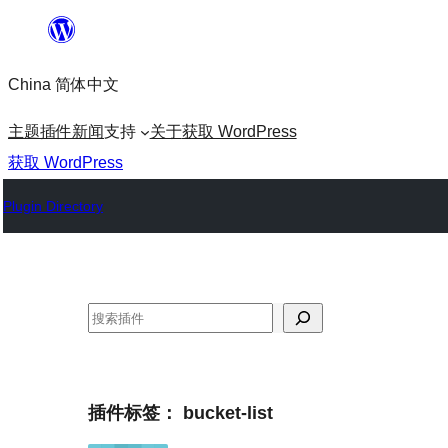
跳
至
China 简体中文
内
容
主题
插件
新闻
支持
关于
获取 WordPress
获取 WordPress
Plugin Directory
搜
索
插件标签：
bucket-list