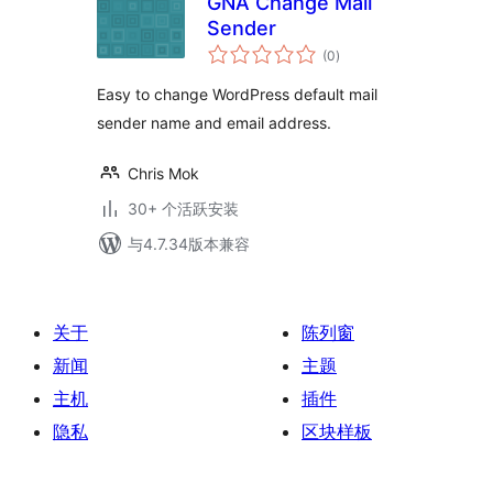
GNA Change Mail
Sender
总
(0
)
评
级
Easy to change WordPress default mail
sender name and email address.
Chris Mok
30+ 个活跃安装
与4.7.34版本兼容
关于
陈列窗
新闻
主题
主机
插件
隐私
区块样板