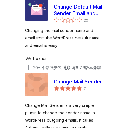
Change Default Mail
Sender Email and
总
Name
(0
)
评
级
Changing the mail sender name and
email from the WordPress default name
and email is easy.
Roxnor
20+ 个活跃安装
与6.7.6版本兼容
Change Mail Sender
总
(1
)
评
级
Change Mail Sender is a very simple
plugin to change the sender name in
WordPress outgoing emails. It takes
Automatically site name in emails.