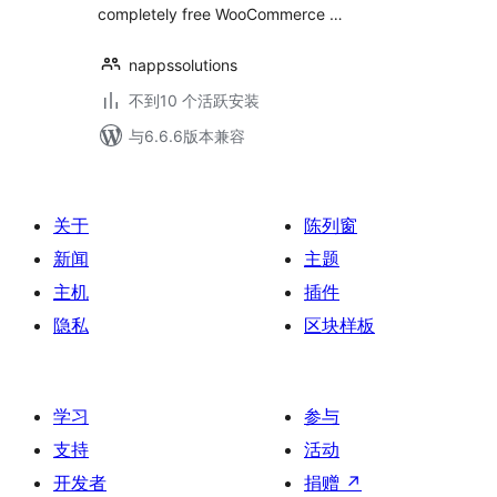
completely free WooCommerce …
nappssolutions
不到10 个活跃安装
与6.6.6版本兼容
关于
陈列窗
新闻
主题
主机
插件
隐私
区块样板
学习
参与
支持
活动
开发者
捐赠
↗