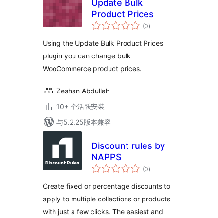
Update Bulk
Product Prices
总
(0
)
评
级
Using the Update Bulk Product Prices
plugin you can change bulk
WooCommerce product prices.
Zeshan Abdullah
10+ 个活跃安装
与5.2.25版本兼容
Discount rules by
NAPPS
总
(0
)
评
级
Create fixed or percentage discounts to
apply to multiple collections or products
with just a few clicks. The easiest and