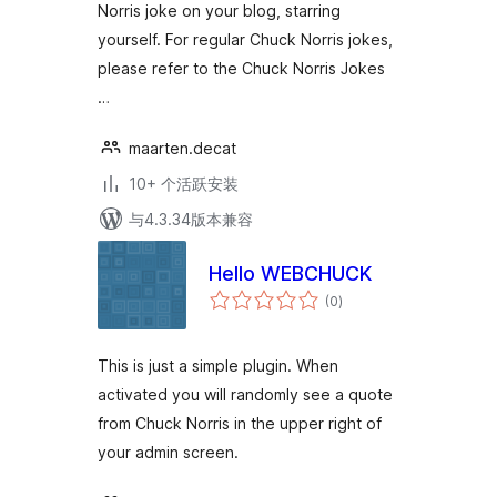
Norris joke on your blog, starring
yourself. For regular Chuck Norris jokes,
please refer to the Chuck Norris Jokes
…
maarten.decat
10+ 个活跃安装
与4.3.34版本兼容
Hello WEBCHUCK
总
(0
)
评
级
This is just a simple plugin. When
activated you will randomly see a quote
from Chuck Norris in the upper right of
your admin screen.