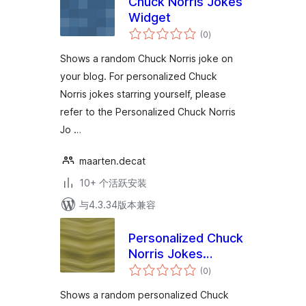
Chuck Norris Jokes
Widget
总
(0
)
评
级
Shows a random Chuck Norris joke on
your blog. For personalized Chuck
Norris jokes starring yourself, please
refer to the Personalized Chuck Norris
Jo …
maarten.decat
10+ 个活跃安装
与4.3.34版本兼容
Personalized Chuck
Norris Jokes
总
Widget
(0
)
评
级
Shows a random personalized Chuck