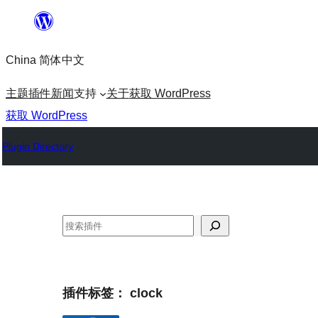
跳
至
China 简体中文
内
容
主题
插件
新闻
支持
关于
获取 WordPress
获取 WordPress
Plugin Directory
搜
索
插件标签：
clock