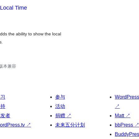
 Local Time
ds the ability to show the local
s.
.8版本兼容
学习
参与
WordPres
支持
活动
↗
开发者
捐赠
↗
Matt
↗
ordPress.tv
↗
未来五分计划
bbPress
BuddyPre