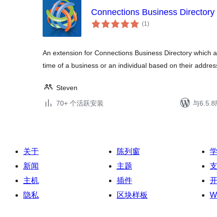
Connections Business Directory
总
(1
)
评
级
An extension for Connections Business Directory which ad
time of a business or an individual based on their addres
Steven
70+ 个活跃安装
与6.5
关于
陈列窗
新闻
主题
主机
插件
隐私
区块样板
W