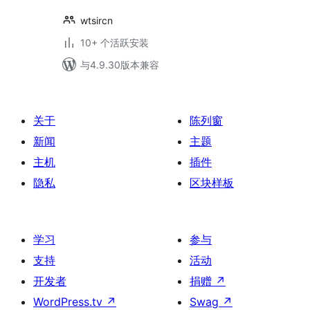
wtsircn
10+ 个活跃安装
与4.9.30版本兼容
关于
陈列窗
新闻
主题
主机
插件
隐私
区块样板
学习
参与
支持
活动
开发者
捐赠
↗
WordPress.tv
↗
Swag
↗