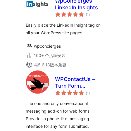
WpConcierges
LinkedIn Insights
总
(1
)
评
级
Easily place the LinkedIn Insight tag on
all your WordPress site pages.
wpconcierges
100+ 个活跃安装
与5.6.18版本兼容
WPContactUs –
Turn Form
总
Submissions into
(1
)
评
级
Conversations
The one and only conversational
messaging add-on for web forms.
Provides a phone-like messaging
interface for any form submitted.