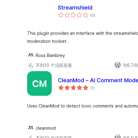
Streamshield
总
(0
)
评
级
This plugin provides an interface with the streamshie
moderation toolset.
Ross Bambrey
不到10 个活跃安装
与6.7
CleanMod – AI Comment Mode
总
(1
)
评
级
Uses CleanMod to detect toxic comments and automati
cleanmod
不到10 个活跃安装
与6.9