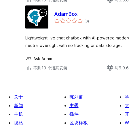
AdamBox
总
(0
)
评
级
Lightweight live chat chatbox with AI-powered moder
neutral oversight with no tracking or data storage.
Ask Adam
不到10 个活跃安装
与6.9
关于
陈列窗
新闻
主题
主机
插件
隐私
区块样板
W