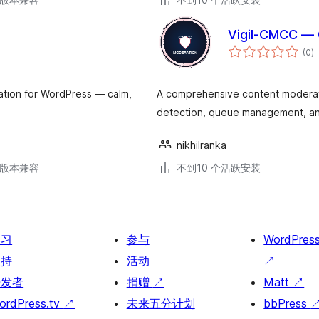
Vigil-CMCC —
总
(0
)
评
级
ation for WordPress — calm,
A comprehensive content moderat
detection, queue management, anal
nikhilranka
.6版本兼容
不到10 个活跃安装
学习
参与
WordPres
支持
活动
↗
开发者
捐赠
↗
Matt
↗
ordPress.tv
↗
未来五分计划
bbPress