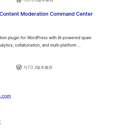
 Content Moderation Command Center
ion plugin for WordPress with AI-powered spam
ytics, collaboration, and multi-platform …
与7.0.3版本兼容
s.com
↗