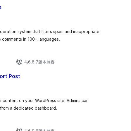
s
ration system that filters spam and inappropriate
e comments in 100+ languages.
与6.8.7版本兼容
ort Post
te content on your WordPress site. Admins can
s from a dedicated dashboard.
与6.9.6版本兼容