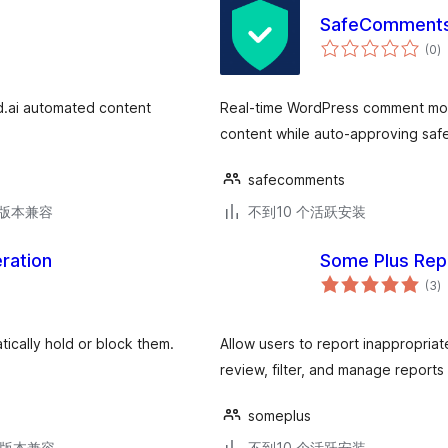
SafeComment
总
(0
)
评
级
ld.ai automated content
Real-time WordPress comment mode
content while auto-approving saf
safecomments
.6版本兼容
不到10 个活跃安装
ration
Some Plus Rep
总
(3
)
评
级
cally hold or block them.
Allow users to report inappropria
review, filter, and manage report
someplus
.6版本兼容
不到10 个活跃安装