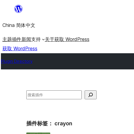
跳
至
China 简体中文
内
容
主题
插件
新闻
支持
关于
获取 WordPress
获取 WordPress
Plugin Directory
搜
索
插件标签：
crayon