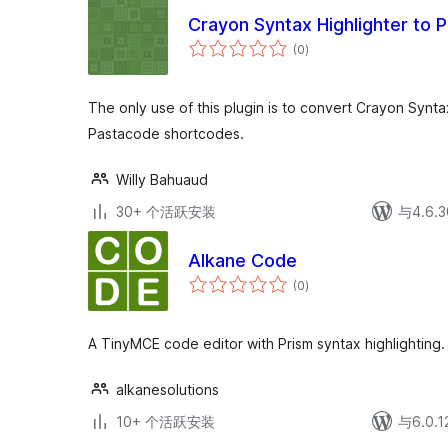
Crayon Syntax Highlighter to 
总
(0
)
评
级
The only use of this plugin is to convert Crayon Syntax
Pastacode shortcodes.
Willy Bahuaud
30+ 个活跃安装
与4.6
Alkane Code
总
(0
)
评
级
A TinyMCE code editor with Prism syntax highlighting.
alkanesolutions
10+ 个活跃安装
与6.0