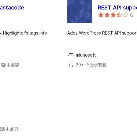
Pastacode
REST API suppo
总
(2
)
评
级
 Highlighter's tags into
Adds WordPress REST API support 
miunosoft
.30版本兼容
20+ 个活跃安装
.12版本兼容