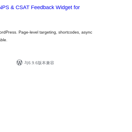
 NPS & CSAT Feedback Widget for
dPress. Page-level targeting, shortcodes, async
able.
与6.9.6版本兼容