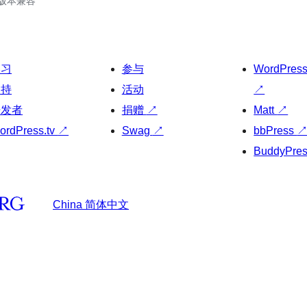
.3版本兼容
学习
参与
WordPres
支持
活动
↗
开发者
捐赠
↗
Matt
↗
ordPress.tv
↗
Swag
↗
bbPress
BuddyPre
China 简体中文