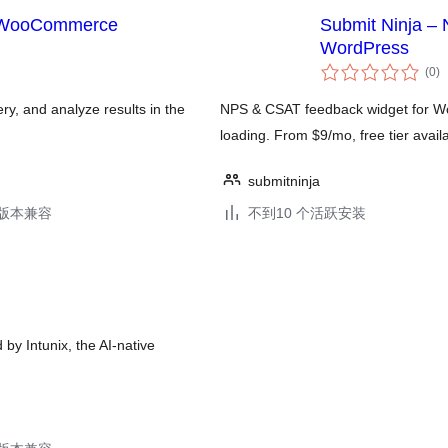
r WooCommerce
Submit Ninja –
WordPress
总
(0
)
评
级
ry, and analyze results in the
NPS & CSAT feedback widget for Wor
loading. From $9/mo, free tier avail
submitninja
.6版本兼容
不到10 个活跃安装
y Intunix, the AI-native