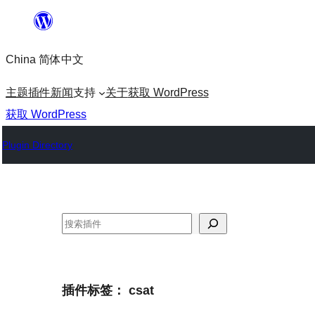
跳
至
China 简体中文
内
容
主题
插件
新闻
支持
关于
获取 WordPress
获取 WordPress
Plugin Directory
搜
索
插件标签：
csat