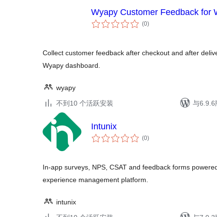
Wyapy Customer Feedback fo
总
(0
)
评
级
Collect customer feedback after checkout and after delive
Wyapy dashboard.
wyapy
不到10 个活跃安装
与6.9
Intunix
总
(0
)
评
级
In-app surveys, NPS, CSAT and feedback forms powered b
experience management platform.
intunix