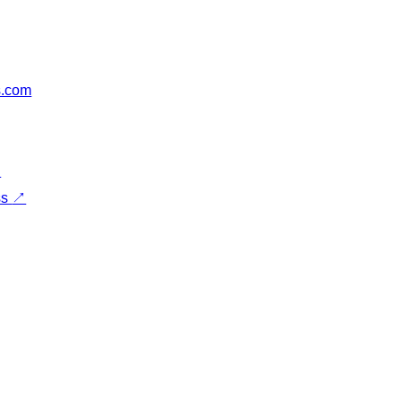
s.com
↗
ss
↗