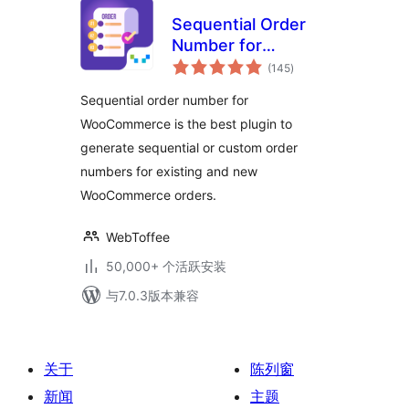
Sequential Order
Number for
总
WooCommerce
(145
)
评
级
Sequential order number for
WooCommerce is the best plugin to
generate sequential or custom order
numbers for existing and new
WooCommerce orders.
WebToffee
50,000+ 个活跃安装
与7.0.3版本兼容
关于
陈列窗
新闻
主题