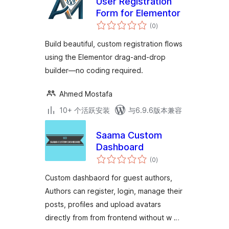
User Registration
Form for Elementor
总
(0
)
评
级
Build beautiful, custom registration flows
using the Elementor drag-and-drop
builder—no coding required.
Ahmed Mostafa
10+ 个活跃安装
与6.9.6版本兼容
Saama Custom
Dashboard
总
(0
)
评
级
Custom dashbaord for guest authors,
Authors can register, login, manage their
posts, profiles and upload avatars
directly from from frontend without w …