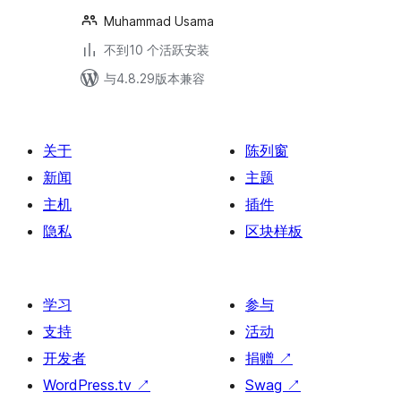
Muhammad Usama
不到10 个活跃安装
与4.8.29版本兼容
关于
陈列窗
新闻
主题
主机
插件
隐私
区块样板
学习
参与
支持
活动
开发者
捐赠
↗
WordPress.tv
↗
Swag
↗