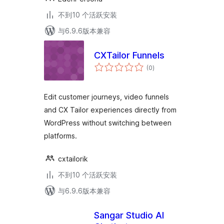
不到10 个活跃安装
与6.9.6版本兼容
CXTailor Funnels
总
(0
)
评
级
Edit customer journeys, video funnels
and CX Tailor experiences directly from
WordPress without switching between
platforms.
cxtailorik
不到10 个活跃安装
与6.9.6版本兼容
Sangar Studio AI