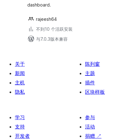
dashboard.
rajeesh64
不到10 个活跃安装
与7.0.3版本兼容
关于
陈列窗
新闻
主题
主机
插件
隐私
区块样板
学习
参与
支持
活动
开发者
捐赠
↗