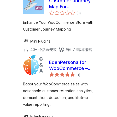
Customer Journey
Map For
总
WooCommerce
(0
)
评
级
Enhance Your WooCommerce Store with
Customer Journey Mapping
Mini Plugins
40+ 个活跃安装
与6.7.6版本兼容
EdenPersona for
WooCommerce –
总
Customer Insights
(1
)
评
级
& Analytics
Boost your WooCommerce sales with
actionable customer retention analytics,
dormant client detection, and lifetime
value reporting.
EdenPersona