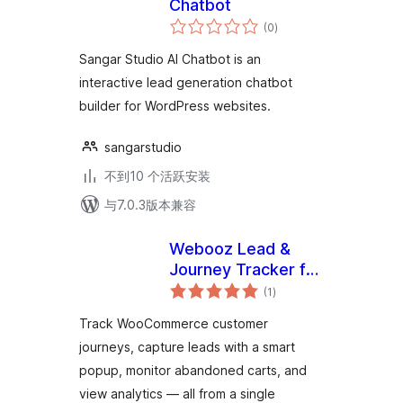
Chatbot
总
(0
)
评
级
Sangar Studio AI Chatbot is an
interactive lead generation chatbot
builder for WordPress websites.
sangarstudio
不到10 个活跃安装
与7.0.3版本兼容
Webooz Lead &
Journey Tracker for
总
WooCommerce
(1
)
评
级
Track WooCommerce customer
journeys, capture leads with a smart
popup, monitor abandoned carts, and
view analytics — all from a single