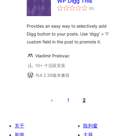
WP Digg This
总
(0
)
评
级
Provides an easy way to selectively add
Digg button to your posts. Use 'digg' = '1'
custom field in the post to promote it.
Vladimir Prelovac
10+ 个活跃安装
与4.2.39版本兼容
文
章
1
2
分
页
关于
陈列窗
新闻
主题