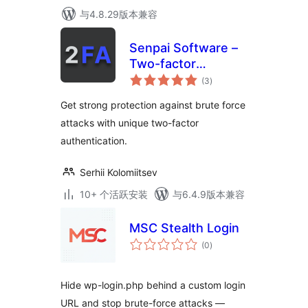
与4.8.29版本兼容
Senpai Software –
Two-factor
总
authentication
(3
)
评
级
(2FA) with a key file
Get strong protection against brute force
attacks with unique two-factor
authentication.
Serhii Kolomiitsev
10+ 个活跃安装
与6.4.9版本兼容
MSC Stealth Login
总
(0
)
评
级
Hide wp-login.php behind a custom login
URL and stop brute-force attacks —