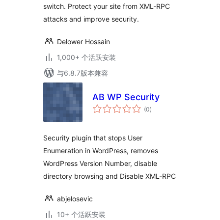
switch. Protect your site from XML-RPC
attacks and improve security.
Delower Hossain
1,000+ 个活跃安装
与6.8.7版本兼容
AB WP Security
总
(0
)
评
级
Security plugin that stops User
Enumeration in WordPress, removes
WordPress Version Number, disable
directory browsing and Disable XML-RPC
abjelosevic
10+ 个活跃安装