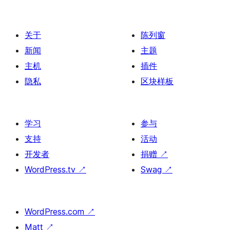
分
页
关于
陈列窗
新闻
主题
主机
插件
隐私
区块样板
学习
参与
支持
活动
开发者
捐赠
↗
WordPress.tv
↗
Swag
↗
WordPress.com
↗
Matt
↗