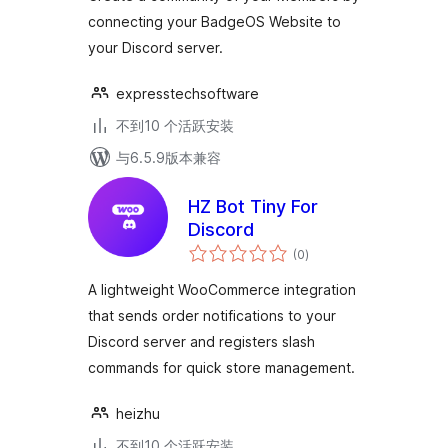
connecting your BadgeOS Website to
your Discord server.
expresstechsoftware
不到10 个活跃安装
与6.5.9版本兼容
HZ Bot Tiny For
Discord
总
(0
)
评
级
A lightweight WooCommerce integration
that sends order notifications to your
Discord server and registers slash
commands for quick store management.
heizhu
不到10 个活跃安装