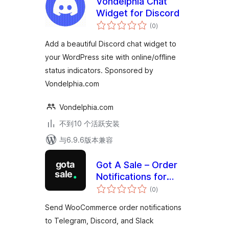
Vondelphia Chat
Widget for Discord
总
(0
)
评
级
Add a beautiful Discord chat widget to
your WordPress site with online/offline
status indicators. Sponsored by
Vondelphia.com
Vondelphia.com
不到10 个活跃安装
与6.9.6版本兼容
Got A Sale – Order
Notifications for
总
WooCommerce
(0
)
评
级
Send WooCommerce order notifications
to Telegram, Discord, and Slack