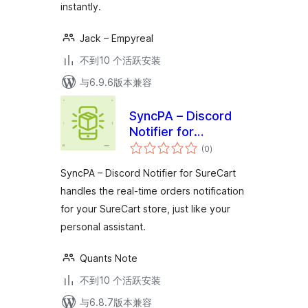
instantly.
Jack – Empyreal
不到10 个活跃安装
与6.9.6版本兼容
SyncPA – Discord
Notifier for
总
SureCart
(0
)
评
级
SyncPA – Discord Notifier for SureCart
handles the real-time orders notification
for your SureCart store, just like your
personal assistant.
Quants Note
不到10 个活跃安装
与6.8.7版本兼容