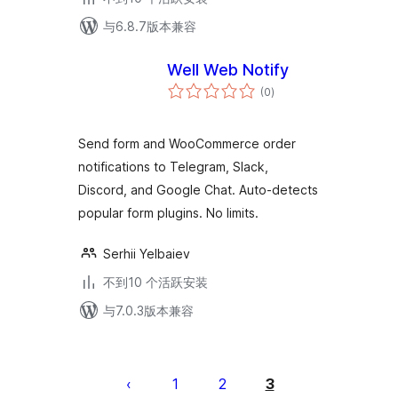
与6.8.7版本兼容
Well Web Notify
总
(0
)
评
级
Send form and WooCommerce order
notifications to Telegram, Slack,
Discord, and Google Chat. Auto-detects
popular form plugins. No limits.
Serhii Yelbaiev
不到10 个活跃安装
与7.0.3版本兼容
文
章
1
2
3