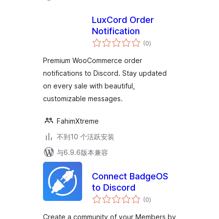
LuxCord Order
Notification
总
(0
)
评
级
Premium WooCommerce order
notifications to Discord. Stay updated
on every sale with beautiful,
customizable messages.
FahimXtreme
不到10 个活跃安装
与6.9.6版本兼容
Connect BadgeOS
to Discord
总
(0
)
评
级
Create a community of your Members by