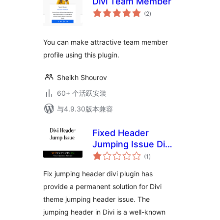
Divi Team Member
总
(2
)
评
级
You can make attractive team member
profile using this plugin.
Sheikh Shourov
60+ 个活跃安装
与4.9.30版本兼容
Fixed Header
Jumping Issue Divi
总
Theme
(1
)
评
级
Fix jumping header divi plugin has
provide a permanent solution for Divi
theme jumping header issue. The
jumping header in Divi is a well-known