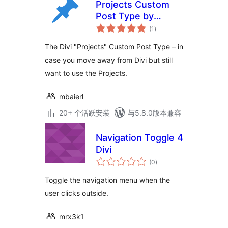
Projects Custom
Post Type by
总
mbaierl
(1
)
评
级
The Divi "Projects" Custom Post Type – in
case you move away from Divi but still
want to use the Projects.
mbaierl
20+ 个活跃安装
与5.8.0版本兼容
Navigation Toggle 4
Divi
总
(0
)
评
级
Toggle the navigation menu when the
user clicks outside.
mrx3k1