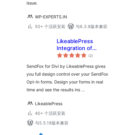
issue.
WP-EXPERTS.IN
50+ 个活跃安装
与6.3.9版本兼容
LikeablePress
Integration of
总
SendFox for Divi
(2
)
评
级
SendFox for Divi by LikeablePress gives
you full design control over your SendFox
Opt-In forms. Design your forms in real
time and see the results ins …
LikeablePress
40+ 个活跃安装
与5.5.19版本兼容