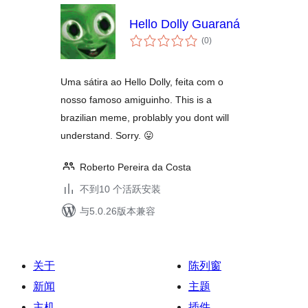
Hello Dolly Guaraná
总
(0
)
评
级
Uma sátira ao Hello Dolly, feita com o
nosso famoso amiguinho. This is a
brazilian meme, problably you dont will
understand. Sorry. 😛
Roberto Pereira da Costa
不到10 个活跃安装
与5.0.26版本兼容
关于
陈列窗
新闻
主题
主机
插件