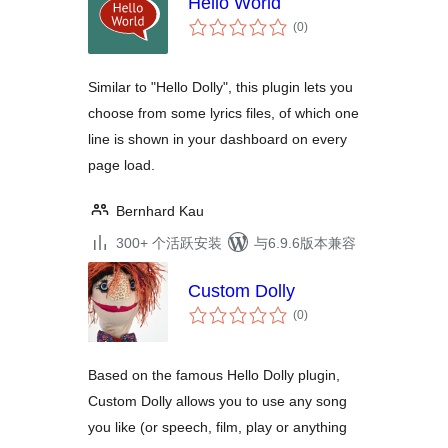
Hello World
总
(0
)
评
级
Similar to "Hello Dolly", this plugin lets you
choose from some lyrics files, of which one
line is shown in your dashboard on every
page load.
Bernhard Kau
300+ 个活跃安装
与6.9.6版本兼容
Custom Dolly
总
(0
)
评
级
Based on the famous Hello Dolly plugin,
Custom Dolly allows you to use any song
you like (or speech, film, play or anything