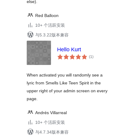
else).
Red Balloon
10+ 个活跃安装
与5.3.22版本兼容
Hello Kurt
总
(1
)
评
级
When activated you will randomly see a
lyric from Smells Like Teen Spirit in the
upper right of your admin screen on every
page.
Andrés Villarreal
10+ 个活跃安装
与4.7.34版本兼容