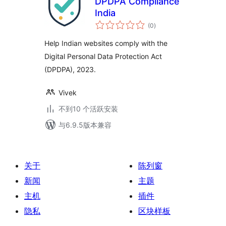
DPDPA Compliance
India
总
(0
)
评
级
Help Indian websites comply with the
Digital Personal Data Protection Act
(DPDPA), 2023.
Vivek
不到10 个活跃安装
与6.9.5版本兼容
关于
陈列窗
新闻
主题
主机
插件
隐私
区块样板