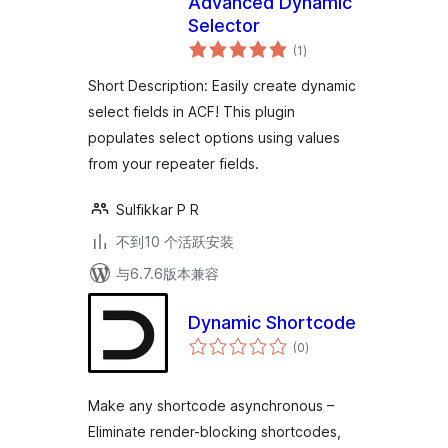
Advanced Dynamic
Selector
总
(1
)
评
级
Short Description: Easily create dynamic
select fields in ACF! This plugin
populates select options using values
from your repeater fields.
Sulfikkar P R
不到10 个活跃安装
与6.7.6版本兼容
Dynamic Shortcode
总
(0
)
评
级
Make any shortcode asynchronous –
Eliminate render-blocking shortcodes,