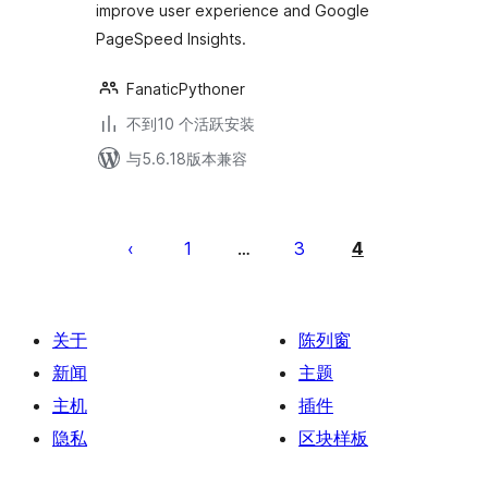
improve user experience and Google
PageSpeed Insights.
FanaticPythoner
不到10 个活跃安装
与5.6.18版本兼容
文
章
1
3
4
…
分
页
关于
陈列窗
新闻
主题
主机
插件
隐私
区块样板