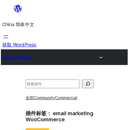
跳
至
China 简体中文
内
容
获取 WordPress
Plugin Directory
搜
索
全部
Community
Commercial
插件标签：
email marketing
WooCommerce