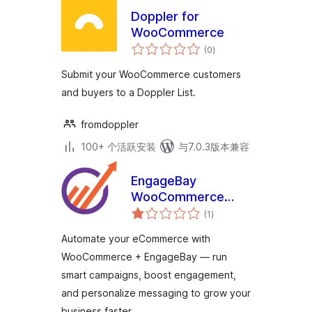
Doppler for
WooCommerce
总
(0
)
评
级
Submit your WooCommerce customers
and buyers to a Doppler List.
fromdoppler
100+ 个活跃安装
与7.0.3版本兼容
EngageBay
WooCommerce
总
Addon
(1
)
评
级
Automate your eCommerce with
WooCommerce + EngageBay — run
smart campaigns, boost engagement,
and personalize messaging to grow your
business faster.