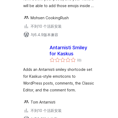
will be able to add those emojis inside …
Mohsen CookingRush
不到10 个活跃安装
与6.4.9版本兼容
Antarnisti Smiley
for Kaskus
总
(0
)
评
级
Adds an Antarnisti smiley shortcode set
for Kaskus-style emoticons to
WordPress posts, comments, the Classic
Editor, and the comment form.
Tom Antarnisti
不到10 个活跃安装