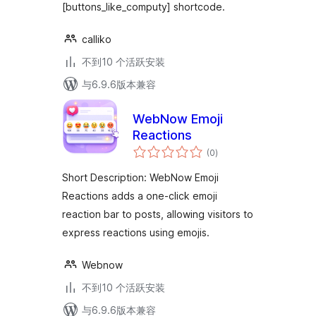
[buttons_like_computy] shortcode.
calliko
不到10 个活跃安装
与6.9.6版本兼容
WebNow Emoji
Reactions
总
(0
)
评
级
Short Description: WebNow Emoji
Reactions adds a one-click emoji
reaction bar to posts, allowing visitors to
express reactions using emojis.
Webnow
不到10 个活跃安装
与6.9.6版本兼容