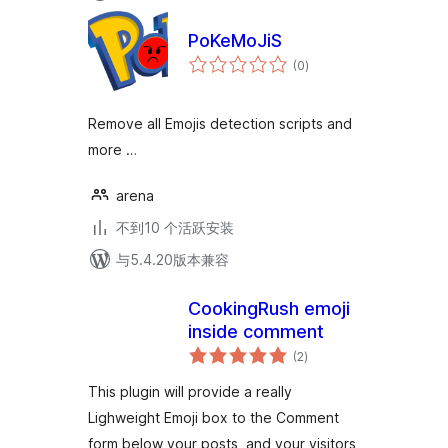
PoKeMoJiS
总
(0
)
评
级
Remove all Emojis detection scripts and
more …
arena
不到10 个活跃安装
与5.4.20版本兼容
CookingRush emoji
inside comment
总
(2
)
评
级
This plugin will provide a really
Lighweight Emoji box to the Comment
form below your posts, and your visitors