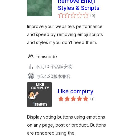
Remove Emoji
Styles & Scripts
总
(0
)
评
级
Improve your website's performance
and speed by removing emoji scripts
and styles if you don't need them.
inthiscode
不到10 个活跃安装
与5.4.20版本兼容
Like computy
总
(1
)
评
级
Display voting buttons using emotions
on any page, post or product. Buttons
are rendered using the