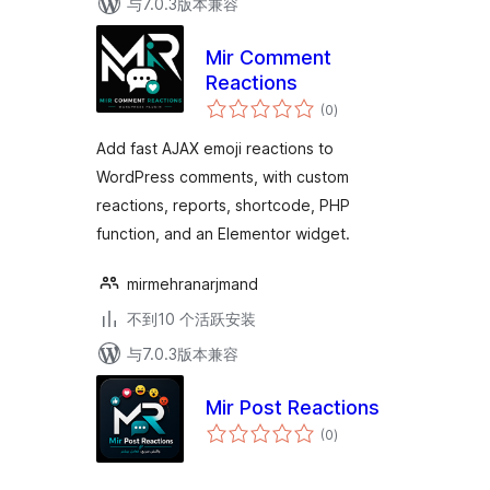
与7.0.3版本兼容
Mir Comment
Reactions
总
(0
)
评
级
Add fast AJAX emoji reactions to
WordPress comments, with custom
reactions, reports, shortcode, PHP
function, and an Elementor widget.
mirmehranarjmand
不到10 个活跃安装
与7.0.3版本兼容
Mir Post Reactions
总
(0
)
评
级