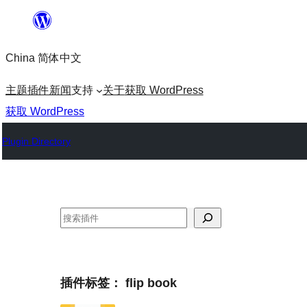
跳
至
China 简体中文
内
容
主题
插件
新闻
支持
关于
获取 WordPress
获取 WordPress
Plugin Directory
搜
索
插件标签：
flip book