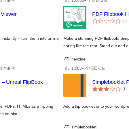
.3版本兼容
10,000+ 个活跃安装
 Viewer
PDF Flipbook H
总
(0
)
评
级
nstantly – turn them into online
Make a stunning PDF flipbook. Simpl
boring like the rest. Stand out and
heyzine
.6版本兼容
1,000+ 个活跃安装
– Unreal FlipBook
Simplebooklet 
总
(1
)
评
级
es, PDFs, HTMLs as a flipping
Add a flip booklet onto your wordpr
on on him.
simplebooklet