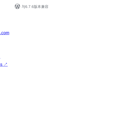
与6.7.6版本兼容
s.com
↗
ss
↗