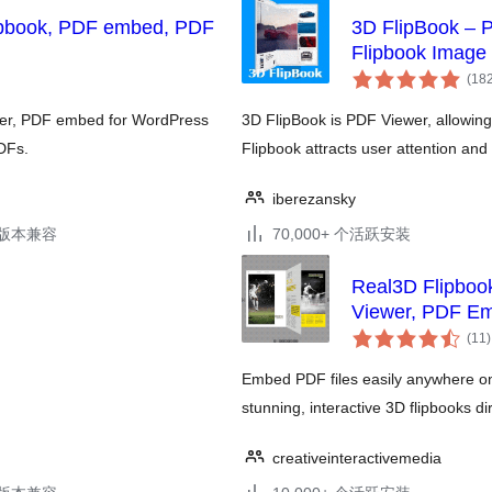
lipbook, PDF embed, PDF
3D FlipBook – 
Flipbook Image 
(18
wer, PDF embed for WordPress
3D FlipBook is PDF Viewer, allowin
PDFs.
Flipbook attracts user attention a
iberezansky
.3版本兼容
70,000+ 个活跃安装
Real3D Flipboo
Viewer, PDF E
(11
)
Embed PDF files easily anywhere o
stunning, interactive 3D flipbooks d
creativeinteractivemedia