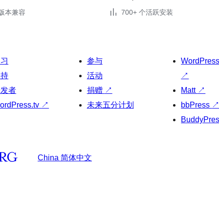
.3版本兼容
700+ 个活跃安装
学习
参与
WordPres
支持
活动
↗
开发者
捐赠
↗
Matt
↗
ordPress.tv
↗
未来五分计划
bbPress
BuddyPre
China 简体中文