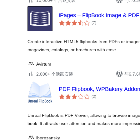
10,000+ 个活跃安装
与7.0
iPages – FlipBook Image & PDF
总
(7
)
评
级
Create interactive HTML5 flipbooks from PDFs or images i
magazines, catalogs, or brochures with ease.
Avirtum
2,000+ 个活跃安装
与6.7
PDF Flipbook, WPBakery Addon 
总
(2
)
评
级
Unreal FlipBook is PDF Viewer, allowing to browse imag
book. It attracts user attention and makes more impressi
iberezansky