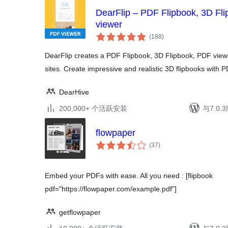
DearFlip – PDF Flipbook, 3D F
viewer
总
(188
)
评
级
DearFlip creates a PDF Flipbook, 3D Flipbook, PDF vie
sites. Create impressive and realistic 3D flipbooks with 
DearHive
200,000+ 个活跃安装
与7.0
flowpaper
总
(37
)
评
级
Embed your PDFs with ease. All you need : [flipbook
pdf="https://flowpaper.com/example.pdf"]
getflowpaper