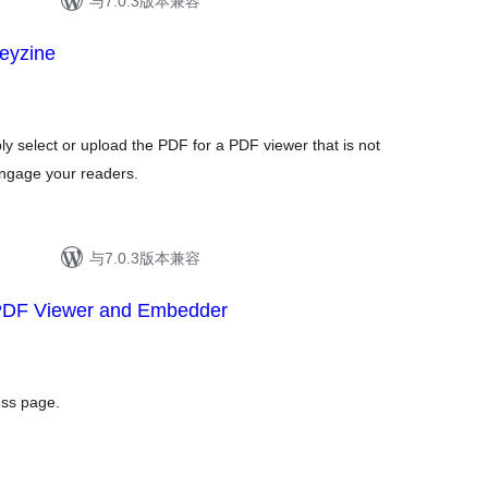
与7.0.3版本兼容
eyzine
y select or upload the PDF for a PDF viewer that is not
 engage your readers.
与7.0.3版本兼容
PDF Viewer and Embedder
ess page.