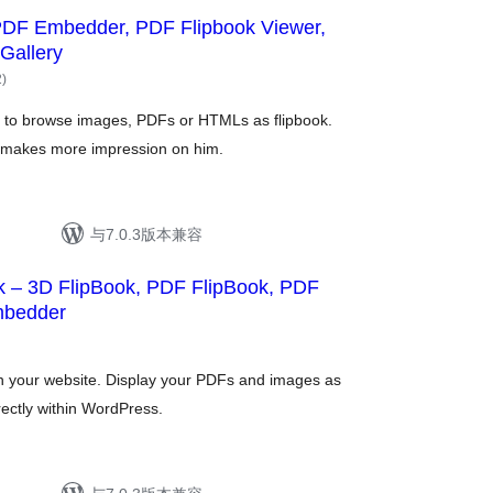
PDF Embedder, PDF Flipbook Viewer,
Gallery
总
2
)
评
级
g to browse images, PDFs or HTMLs as flipbook.
nd makes more impression on him.
与7.0.3版本兼容
k – 3D FlipBook, PDF FlipBook, PDF
mbedder
总
评
级
n your website. Display your PDFs and images as
irectly within WordPress.