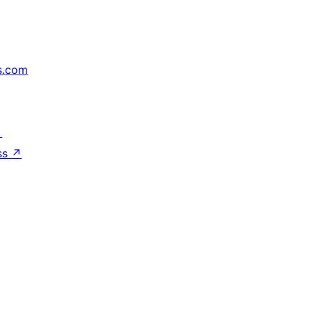
s.com
↗
ss
↗