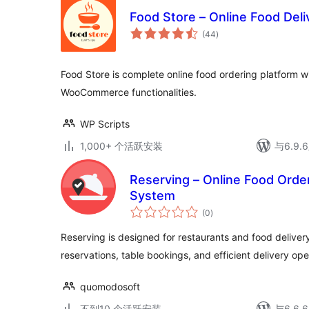
Food Store – Online Food Deli
总
(44
)
评
级
Food Store is complete online food ordering platform wit
WooCommerce functionalities.
WP Scripts
1,000+ 个活跃安装
与6.9
Reserving – Online Food Orde
System
总
(0
)
评
级
Reserving is designed for restaurants and food deliver
reservations, table bookings, and efficient delivery op
quomodosoft
不到10 个活跃安装
与6.6