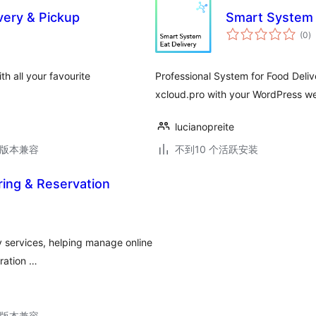
very & Pickup
Smart System 
总
(0
)
评
级
h all your favourite
Professional System for Food Deliv
xcloud.pro with your WordPress we
lucianopreite
.6版本兼容
不到10 个活跃安装
ring & Reservation
y services, helping manage online
eration …
.6版本兼容