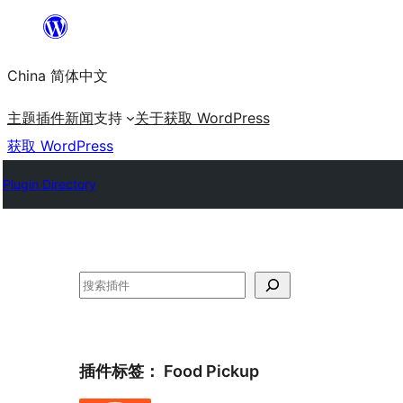
跳
至
China 简体中文
内
容
主题
插件
新闻
支持
关于
获取 WordPress
获取 WordPress
Plugin Directory
搜
索
插件标签：
Food Pickup