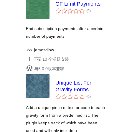
GF Limit Payments
总
(0
)
评
级
End subscription payments after a certain
number of payments
jamesdlow
不到10 个活跃安装
与5.0.0版本兼容
Unique List For
Gravity Forms
总
(0
)
评
级
Add a unique piece of text or code to each
gravity form from a predefined list. The
plugin keeps track of which have been
used and will only include u …