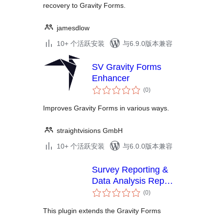
recovery to Gravity Forms.
jamesdlow
10+ 个活跃安装
与6.9.0版本兼容
SV Gravity Forms
Enhancer
总
(0
)
评
级
Improves Gravity Forms in various ways.
straightvisions GmbH
10+ 个活跃安装
与6.0.0版本兼容
Survey Reporting &
Data Analysis Report
总
Add-On for Gravity
(0
)
评
Forms
级
This plugin extends the Gravity Forms