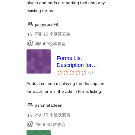
plugin and adds a reporting tool onto any
existing forms.
jonnyross99
不到10 个活跃安装
与6.4.9版本兼容
Forms List
Description for
总
Gravity Forms
(0
)
评
级
Adds a column displaying the description
for each form in the admin forms listing.
ash.matadeen
不到10 个活跃安装
与6.6.6版本兼容