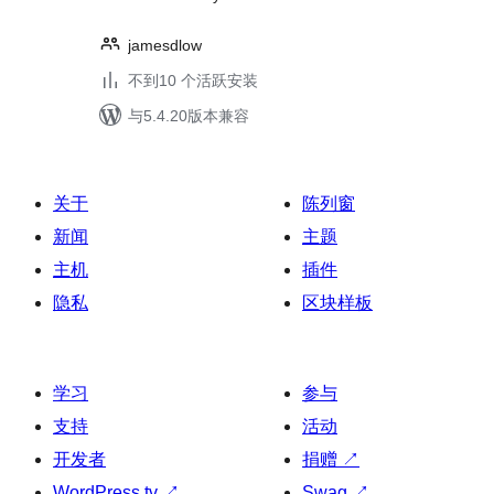
jamesdlow
不到10 个活跃安装
与5.4.20版本兼容
关于
陈列窗
新闻
主题
主机
插件
隐私
区块样板
学习
参与
支持
活动
开发者
捐赠
↗
WordPress.tv
↗
Swag
↗