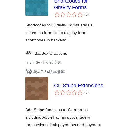
Shortcodes for
Gravity Forms
总
(0
)
评
级
Shortcodes for Gravity Forms adds a
column in form list to display form
shortcodes in backend.
IdeaBox Creations
50+ 个活跃安装
与4.7.34版本兼容
GF Stripe Extensions
总
(0
)
评
级
Add Stripe functions to Wordpress
including ApplePay, analytics, query
transactions, limit payments and payment