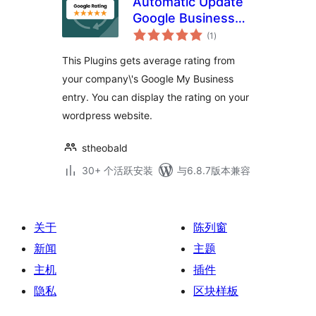
Automatic Update
Google Business
总
Profile Reviews
(1
)
评
级
This Plugins gets average rating from
your company\'s Google My Business
entry. You can display the rating on your
wordpress website.
stheobald
30+ 个活跃安装
与6.8.7版本兼容
关于
陈列窗
新闻
主题
主机
插件
隐私
区块样板