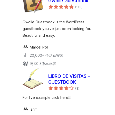
Gwolle Guestbook
总
(113
)
评
级
Gwolle Guestbook is the WordPress
guestbook you've just been looking for.
Beautiful and easy.
Marcel Pol
20,000+ 个活跃安装
与7.0.3版本兼容
LIBRO DE VISITAS –
GUESTBOOK
总
(3
)
评
级
For live example click here!!!
jarim