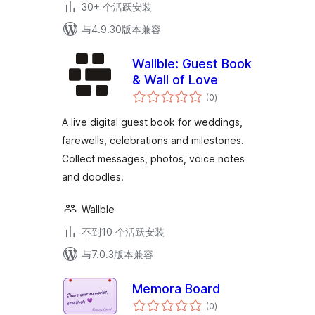
30+ 个活跃安装
与4.9.30版本兼容
Wallble: Guest Book
& Wall of Love
总
(0
)
评
级
A live digital guest book for weddings,
farewells, celebrations and milestones.
Collect messages, photos, voice notes
and doodles.
Wallble
不到10 个活跃安装
与7.0.3版本兼容
Memora Board
总
(0
)
评