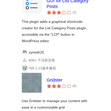
GUI for List Category
Posts
总
(2
)
评
级
This plugin adds a graphical shortcode
creator for the List Category Posts plugin,
accessible via the "LCP" button in
WordPress editor.
zymeth25
600+ 个活跃安装
与6.1.11版本兼容
Gridster
总
(8
)
评
级
Use Gridster to manage your content with
ease in a customizable grid.