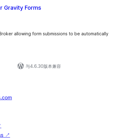
r Gravity Forms
Broker allowing form submissions to be automatically
与4.6.30版本兼容
s.com
↗
ss
↗