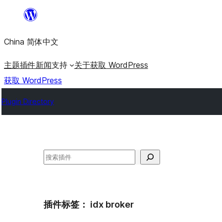
跳
至
China 简体中文
内
容
主题
插件
新闻
支持
关于
获取 WordPress
获取 WordPress
Plugin Directory
搜
索
插件标签：
idx broker