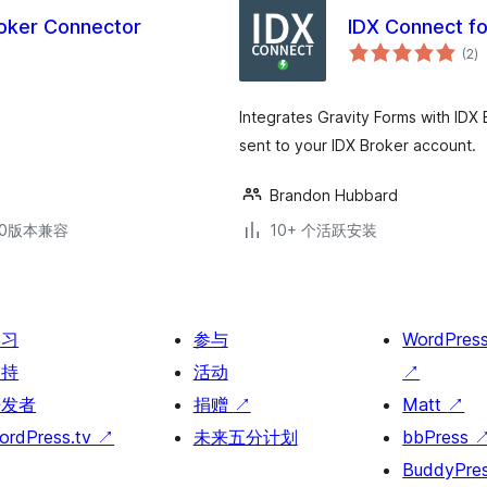
oker Connector
IDX Connect fo
总
(2
)
评
级
Integrates Gravity Forms with IDX 
sent to your IDX Broker account.
Brandon Hubbard
.30版本兼容
10+ 个活跃安装
学习
参与
WordPres
支持
活动
↗
开发者
捐赠
↗
Matt
↗
ordPress.tv
↗
未来五分计划
bbPress
BuddyPre