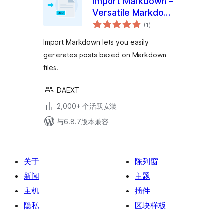
Import Markdown –
Versatile Markdown
总
Importer
(1
)
评
级
Import Markdown lets you easily
generates posts based on Markdown
files.
DAEXT
2,000+ 个活跃安装
与6.8.7版本兼容
关于
陈列窗
新闻
主题
主机
插件
隐私
区块样板