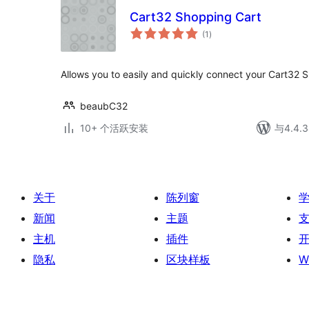
Cart32 Shopping Cart
总
(1
)
评
级
Allows you to easily and quickly connect your Cart32 
beaubC32
10+ 个活跃安装
与4.4
关于
陈列窗
新闻
主题
主机
插件
隐私
区块样板
W