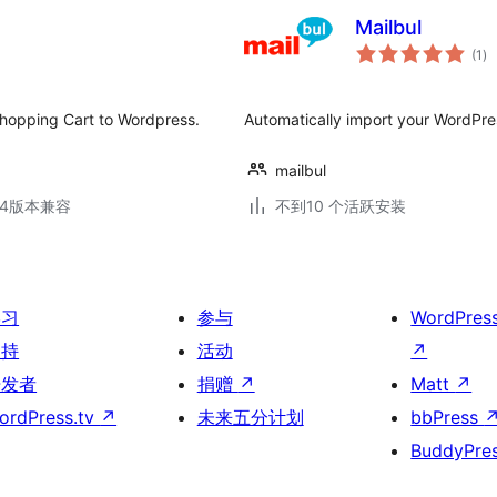
Mailbul
总
(1
)
评
级
Shopping Cart to Wordpress.
Automatically import your WordPress
mailbul
.34版本兼容
不到10 个活跃安装
学习
参与
WordPres
支持
活动
↗
开发者
捐赠
↗
Matt
↗
ordPress.tv
↗
未来五分计划
bbPress
BuddyPre