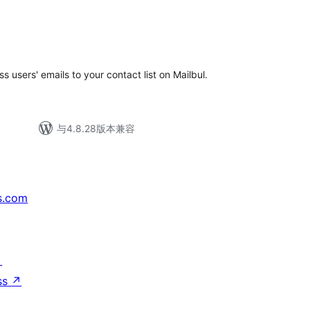
 users' emails to your contact list on Mailbul.
与4.8.28版本兼容
s.com
↗
ss
↗