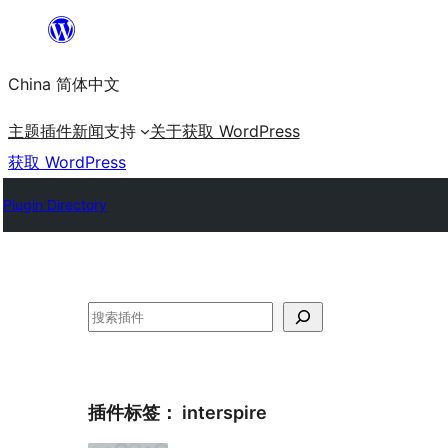
跳
至
China 简体中文
内
容
主题
插件
新闻
支持
关于
获取 WordPress
获取 WordPress
Plugin Directory
搜
索
插件标签：
interspire