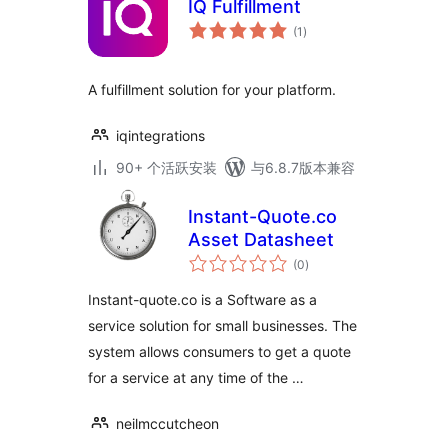
IQ Fulfillment
总
(1
)
评
级
A fulfillment solution for your platform.
iqintegrations
90+ 个活跃安装
与6.8.7版本兼容
Instant-Quote.co
Asset Datasheet
总
(0
)
评
级
Instant-quote.co is a Software as a
service solution for small businesses. The
system allows consumers to get a quote
for a service at any time of the …
neilmccutcheon