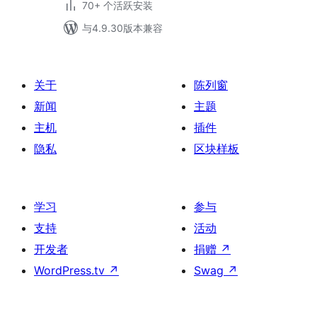
70+ 个活跃安装
与4.9.30版本兼容
关于
陈列窗
新闻
主题
主机
插件
隐私
区块样板
学习
参与
支持
活动
开发者
捐赠
↗
WordPress.tv
↗
Swag
↗