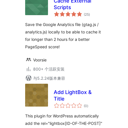
Cache External
Scripts
总
(25
)
评
级
Save the Google Analytics file (gtag.js /
analytics.js) locally to be able to cache it
for longer than 2 hours for a better
PageSpeed score!
Voorsie
800+ 个活跃安装
与5.2.24版本兼容
Add LightBox &
Title
总
(0
)
评
级
This plugin for WordPress automatically
add the rel="lightbox[ID-OF-THE-POST]"