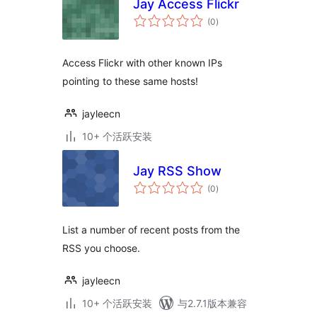
Jay Access Flickr
总
(0
)
评
级
Access Flickr with other known IPs
pointing to these same hosts!
jayleecn
10+ 个活跃安装
Jay RSS Show
总
(0
)
评
级
List a number of recent posts from the
RSS you choose.
jayleecn
10+ 个活跃安装
与2.7.1版本兼容