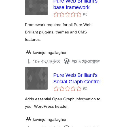
Pure Web Brilliant's
base framework
总
(0
)
评
级
Framework required for all Pure Web
Brilliant plug-ins, themes and CMS
features.
kevinjohngallagher
10+ 个活跃安装
与3.5.2版本兼容
Pure Web Brilliant's
Social Graph Control
总
(0
)
评
级
Adds essential Open Graph information to
your WordPress header.
kevinjohngallagher