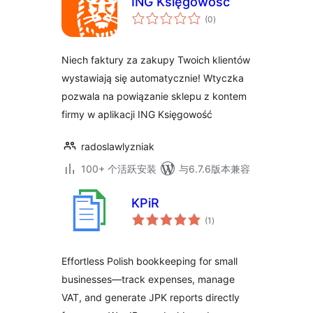
ING Księgowość
总
(0
)
评
级
Niech faktury za zakupy Twoich klientów
wystawiają się automatycznie! Wtyczka
pozwala na powiązanie sklepu z kontem
firmy w aplikacji ING Księgowość
radoslawlyzniak
100+ 个活跃安装
与6.7.6版本兼容
KPiR
总
(1
)
评
级
Effortless Polish bookkeeping for small
businesses—track expenses, manage
VAT, and generate JPK reports directly