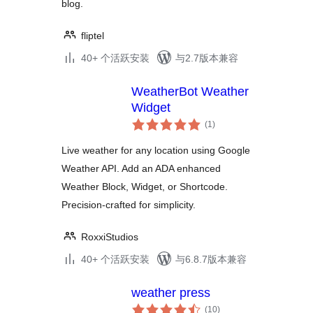
blog.
fliptel
40+ 个活跃安装
与2.7版本兼容
WeatherBot Weather
Widget
总
(1
)
评
级
Live weather for any location using Google
Weather API. Add an ADA enhanced
Weather Block, Widget, or Shortcode.
Precision-crafted for simplicity.
RoxxiStudios
40+ 个活跃安装
与6.8.7版本兼容
weather press
总
(10
)