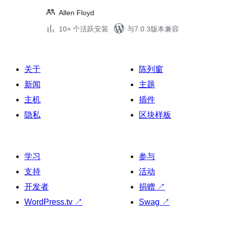
Allen Floyd
10+ 个活跃安装
与7.0.3版本兼容
关于
陈列窗
新闻
主题
主机
插件
隐私
区块样板
学习
参与
支持
活动
开发者
捐赠
↗
WordPress.tv
↗
Swag
↗