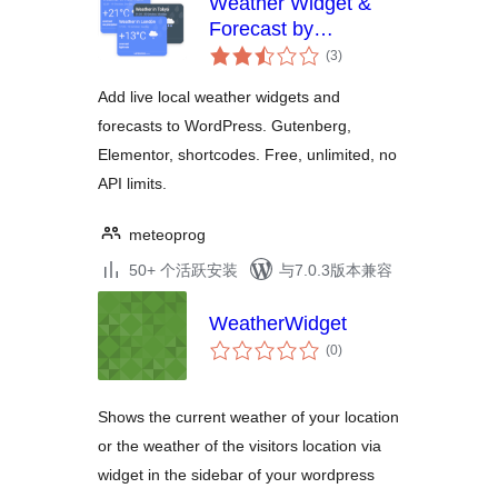
Weather Widget &
Forecast by
总
Meteoprog
(3
)
评
级
Add live local weather widgets and
forecasts to WordPress. Gutenberg,
Elementor, shortcodes. Free, unlimited, no
API limits.
meteoprog
50+ 个活跃安装
与7.0.3版本兼容
WeatherWidget
总
(0
)
评
级
Shows the current weather of your location
or the weather of the visitors location via
widget in the sidebar of your wordpress