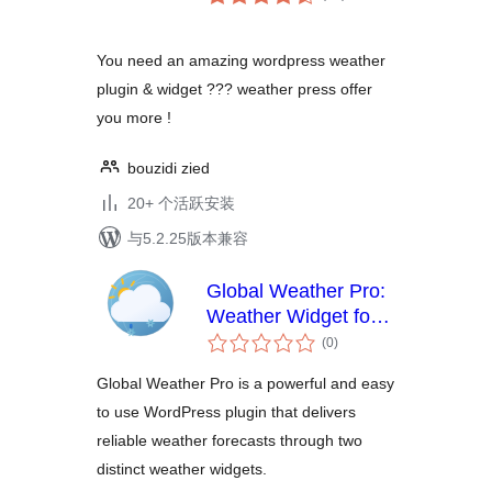
评
级
You need an amazing wordpress weather
plugin & widget ??? weather press offer
you more !
bouzidi zied
20+ 个活跃安装
与5.2.25版本兼容
Global Weather Pro:
Weather Widget for
总
WordPress
(0
)
评
级
Global Weather Pro is a powerful and easy
to use WordPress plugin that delivers
reliable weather forecasts through two
distinct weather widgets.