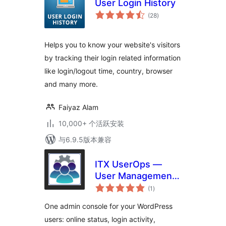
User Login History
总
(28
)
评
级
Helps you to know your website's visitors
by tracking their login related information
like login/logout time, country, browser
and many more.
Faiyaz Alam
10,000+ 个活跃安装
与6.9.5版本兼容
ITX UserOps —
User Management,
总
Login Activity,
(1
)
评
级
Sessions & Audit
One admin console for your WordPress
Log
users: online status, login activity,