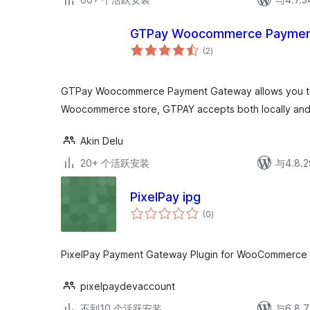
GTPay Woocommerce Paymen
总
(2
)
评
级
GTPay Woocommerce Payment Gateway allows you to
Woocommerce store, GTPAY accepts both locally and i
Akin Delu
20+ 个活跃安装
与4.8
PixelPay ipg
总
(0
)
评
级
PixelPay Payment Gateway Plugin for WooCommerce
pixelpaydevaccount
不到10 个活跃安装
与6.8