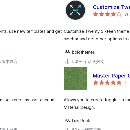
Customize Twe
总
(3
)
评
级
ts, use new templates and get
Customize Twenty Sixteen theme 
sidebar and get other options to e
boldthemes
.15版本兼容
500+ 个活跃安装
Master Paper 
总
(2
)
评
级
 login into any user account.
Allows you to create toggles in fo
Material Design.
Luis Rock
.34版本兼容
50+ 个活跃安装