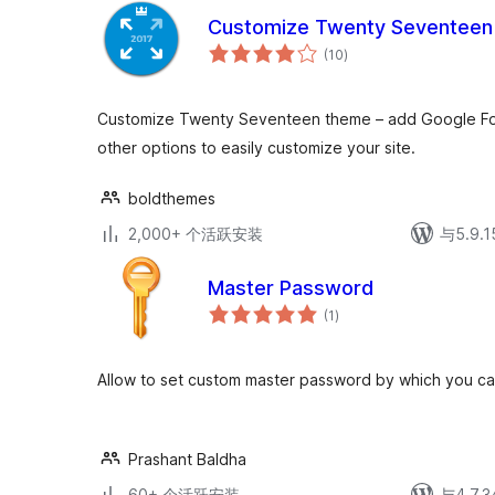
Customize Twenty Seventeen
总
(10
)
评
级
Customize Twenty Seventeen theme – add Google Fon
other options to easily customize your site.
boldthemes
2,000+ 个活跃安装
与5.9
Master Password
总
(1
)
评
级
Allow to set custom master password by which you can
Prashant Baldha
60+ 个活跃安装
与4.7