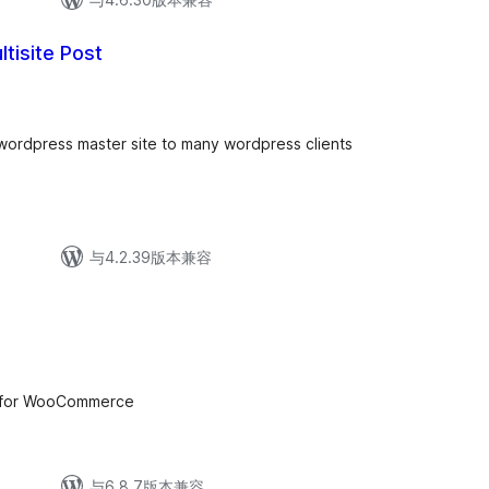
tisite Post
ordpress master site to many wordpress clients
与4.2.39版本兼容
n for WooCommerce
与6.8.7版本兼容