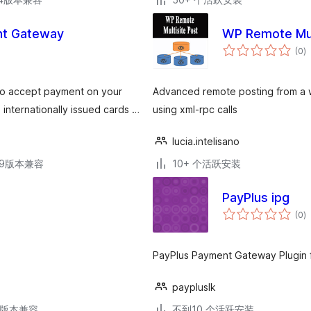
t Gateway
WP Remote Mul
总
(0
)
评
级
 accept payment on your
Advanced remote posting from a w
nternationally issued cards …
using xml-rpc calls
lucia.intelisano
.29版本兼容
10+ 个活跃安装
PayPlus ipg
总
(0
)
评
级
PayPlus Payment Gateway Plugi
paypluslk
.7版本兼容
不到10 个活跃安装