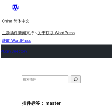
跳
至
China 简体中文
内
容
主题
插件
新闻
支持
关于
获取 WordPress
获取 WordPress
Plugin Directory
搜
索
插件标签：
master