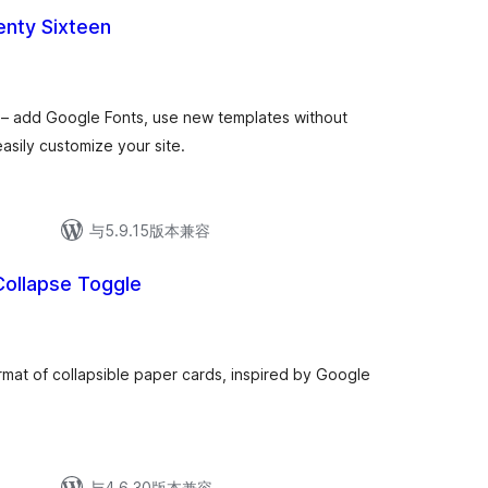
nty Sixteen
– add Google Fonts, use new templates without
asily customize your site.
与5.9.15版本兼容
Collapse Toggle
rmat of collapsible paper cards, inspired by Google
与4.6.30版本兼容