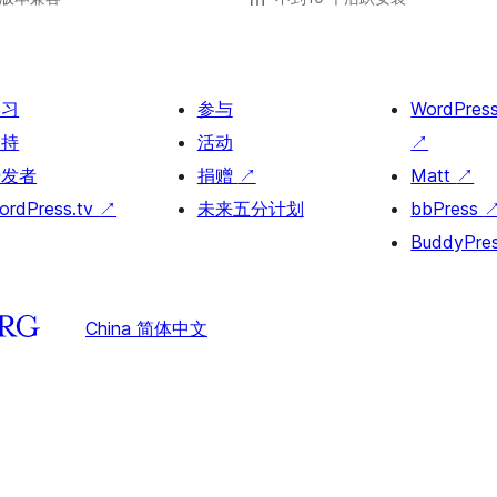
学习
参与
WordPres
支持
活动
↗
开发者
捐赠
↗
Matt
↗
ordPress.tv
↗
未来五分计划
bbPress
BuddyPre
China 简体中文