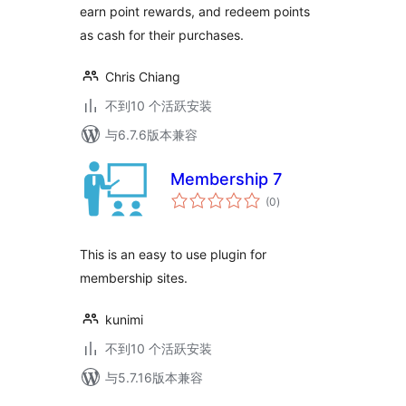
earn point rewards, and redeem points
as cash for their purchases.
Chris Chiang
不到10 个活跃安装
与6.7.6版本兼容
Membership 7
总
(0
)
评
级
This is an easy to use plugin for
membership sites.
kunimi
不到10 个活跃安装
与5.7.16版本兼容