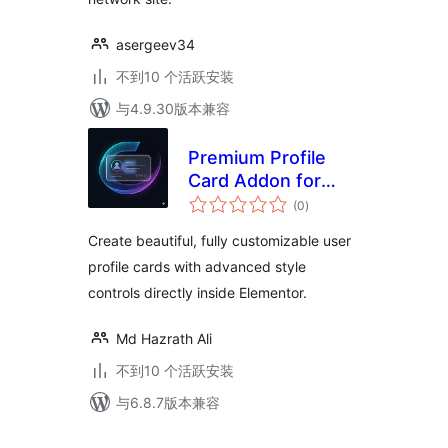
asergeev34
不到10 个活跃安装
与4.9.30版本兼容
Premium Profile
Card Addon for
总
Elementor
(0
)
评
级
Create beautiful, fully customizable user
profile cards with advanced style
controls directly inside Elementor.
Md Hazrath Ali
不到10 个活跃安装
与6.8.7版本兼容