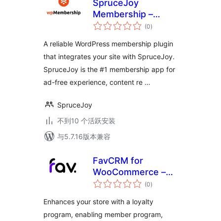
SpruceJoy
Membership –
总
Content
(0
)
评
级
Restriction, Ad-
A reliable WordPress membership plugin
Free, Paid & Free
that integrates your site with SpruceJoy.
Member
SpruceJoy is the #1 membership app for
Subscriptions
ad-free experience, content re …
SpruceJoy
不到10 个活跃安装
与5.7.16版本兼容
FavCRM for
WooCommerce –
总
Member Point
(0
)
评
级
Reward Solution
Enhances your store with a loyalty
program, enabling member program,