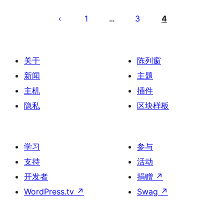
文
章
1
3
4
…
分
页
关于
陈列窗
新闻
主题
主机
插件
隐私
区块样板
学习
参与
支持
活动
开发者
捐赠
↗
WordPress.tv
↗
Swag
↗