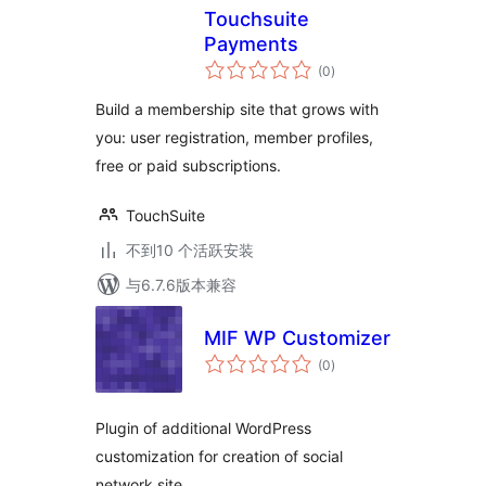
Touchsuite
Payments
总
(0
)
评
级
Build a membership site that grows with
you: user registration, member profiles,
free or paid subscriptions.
TouchSuite
不到10 个活跃安装
与6.7.6版本兼容
MIF WP Customizer
总
(0
)
评
级
Plugin of additional WordPress
customization for creation of social
network site.