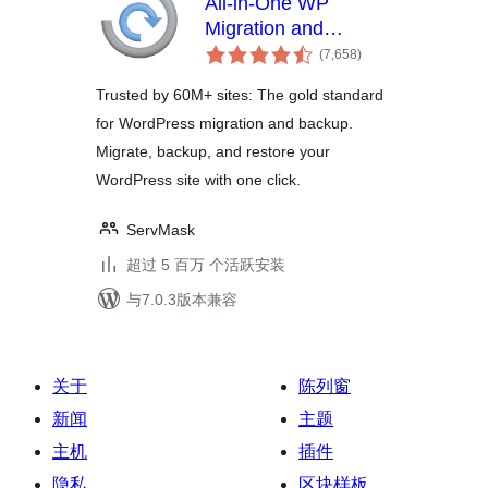
All-in-One WP
Migration and
总
Backup
(7,658
)
评
级
Trusted by 60M+ sites: The gold standard
for WordPress migration and backup.
Migrate, backup, and restore your
WordPress site with one click.
ServMask
超过 5 百万 个活跃安装
与7.0.3版本兼容
关于
陈列窗
新闻
主题
主机
插件
隐私
区块样板