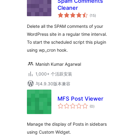
Spam Comments
Cleaner
总
(15
)
评
级
Delete all the SPAM comments of your
WordPress site in a regular time interval.
To start the scheduled script this plugin
using wp_cron hook.
Manish Kumar Agarwal
1,000+ 个活跃安装
与4.9.30版本兼容
MFS Post Viewer
总
(0
)
评
级
Manage the display of Posts in sidebars
using Custom Widget.