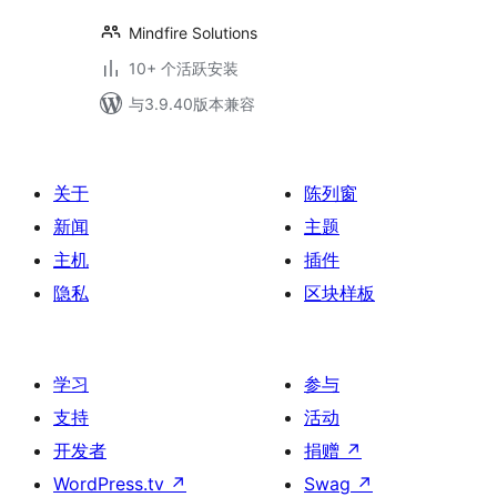
Mindfire Solutions
10+ 个活跃安装
与3.9.40版本兼容
关于
陈列窗
新闻
主题
主机
插件
隐私
区块样板
学习
参与
支持
活动
开发者
捐赠
↗
WordPress.tv
↗
Swag
↗