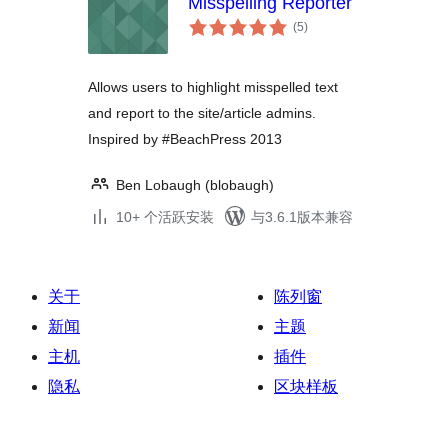
Misspelling Reporter
总
(5
)
评
级
Allows users to highlight misspelled text
and report to the site/article admins.
Inspired by #BeachPress 2013
Ben Lobaugh (blobaugh)
10+ 个活跃安装
与3.6.1版本兼容
关于
陈列窗
新闻
主题
主机
插件
隐私
区块样板