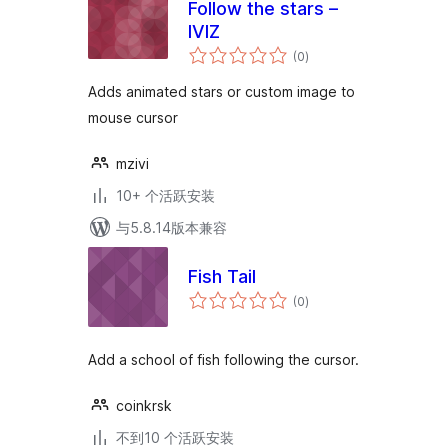
Follow the stars –
IVIZ
总
(0
)
评
级
Adds animated stars or custom image to
mouse cursor
mzivi
10+ 个活跃安装
与5.8.14版本兼容
Fish Tail
总
(0
)
评
级
Add a school of fish following the cursor.
coinkrsk
不到10 个活跃安装