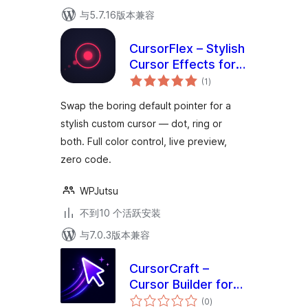
与5.7.16版本兼容
CursorFlex – Stylish
Cursor Effects for
总
WordPress
(1
)
评
级
Swap the boring default pointer for a
stylish custom cursor — dot, ring or
both. Full color control, live preview,
zero code.
WPJutsu
不到10 个活跃安装
与7.0.3版本兼容
CursorCraft –
Cursor Builder for
总
Elementor
(0
)
评