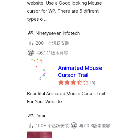
website. Use a Good looking Mouse
cursor for WP. There are 5 diffrent
types o …
Ninetyseven Infotech
200+ 个活跃安装
与6.1.11版本兼容
Animated Mouse
Cursor Trail
总
(3
)
评
级
Beautiful Animated Mouse Cursor Trail
For Your Website
Dear
100+ 个活跃安装
与7.0.3版本兼容