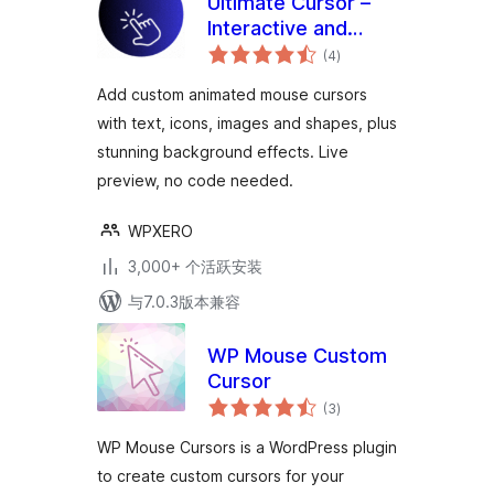
Ultimate Cursor –
Interactive and
总
Animated Cursor
(4
)
评
级
and Background
Add custom animated mouse cursors
Effects Toolkit
with text, icons, images and shapes, plus
stunning background effects. Live
preview, no code needed.
WPXERO
3,000+ 个活跃安装
与7.0.3版本兼容
WP Mouse Custom
Cursor
总
(3
)
评
级
WP Mouse Cursors is a WordPress plugin
to create custom cursors for your