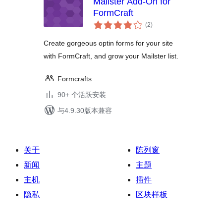
Mailster Add-On for
FormCraft
总
(2
)
评
级
Create gorgeous optin forms for your site
with FormCraft, and grow your Mailster list.
Formcrafts
90+ 个活跃安装
与4.9.30版本兼容
关于
陈列窗
新闻
主题
主机
插件
隐私
区块样板