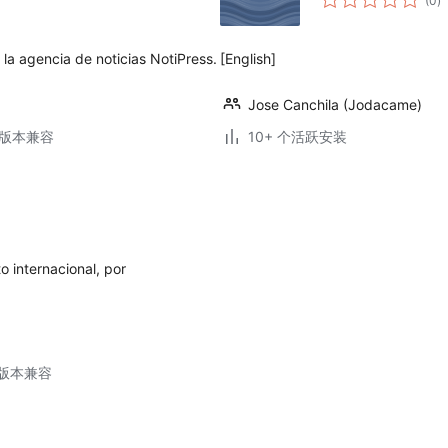
(0
)
评
级
 la agencia de noticias NotiPress.
[English]
Jose Canchila (Jodacame)
.7版本兼容
10+ 个活跃安装
o internacional, por
.3版本兼容