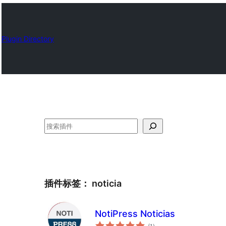
Plugin Directory
搜
索
插件标签：
noticia
NotiPress Noticias
总