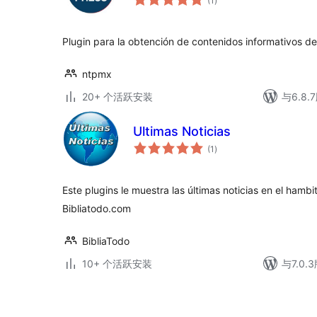
(1
)
评
级
Plugin para la obtención de contenidos informativos de
ntpmx
20+ 个活跃安装
与6.8
Ultimas Noticias
总
(1
)
评
级
Este plugins le muestra las últimas noticias en el hambit
Bibliatodo.com
BibliaTodo
10+ 个活跃安装
与7.0