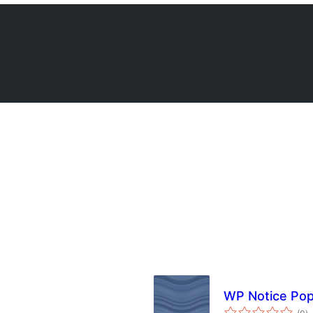
WP Notice Po
总