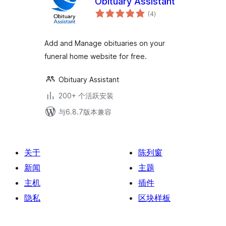
Obituary Assistant
总
(4
)
评
级
Add and Manage obituaries on your
funeral home website for free.
Obituary Assistant
200+ 个活跃安装
与6.8.7版本兼容
关于
陈列窗
新闻
主题
主机
插件
隐私
区块样板