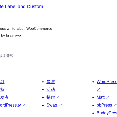
ite Label and Custom
dPress white label, WooCommerce
 by brainywp
.3版本兼容
学习
参与
WordPres
支持
活动
↗
开发者
捐赠
↗
Matt
↗
ordPress.tv
↗
Swag
↗
bbPress
BuddyPre