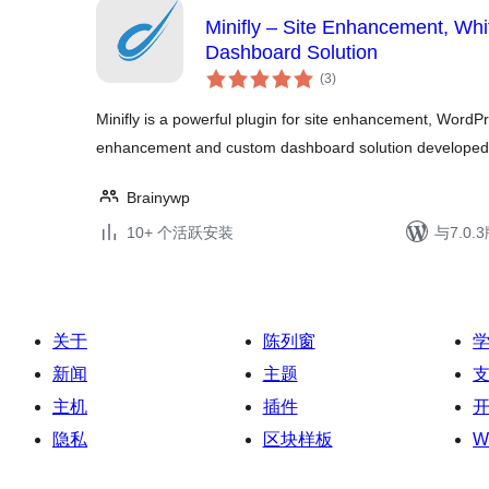
Minifly – Site Enhancement, Wh
Dashboard Solution
总
(3
)
评
级
Minifly is a powerful plugin for site enhancement, Wor
enhancement and custom dashboard solution developed
Brainywp
10+ 个活跃安装
与7.0
关于
陈列窗
新闻
主题
主机
插件
隐私
区块样板
W